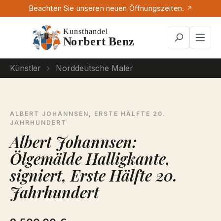
Beachten Sie unseren neuen Öffnungszeiten.
Zum Hauptinhalt springen
Künstler
Norddeutsche Maler
ALBERT JOHANNSEN, ERSTE HÄLFTE 20.
JAHRHUNDERT
Albert Johannsen:
Ölgemälde Halligkante,
signiert, Erste Hälfte 20.
Jahrhundert