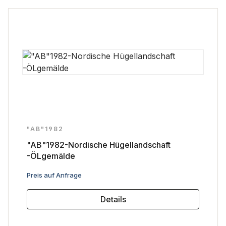
"AB"1982
"AB"1982-Nordische Hügellandschaft
-ÖLgemälde
Regulärer Preis:
Preis auf Anfrage
Details