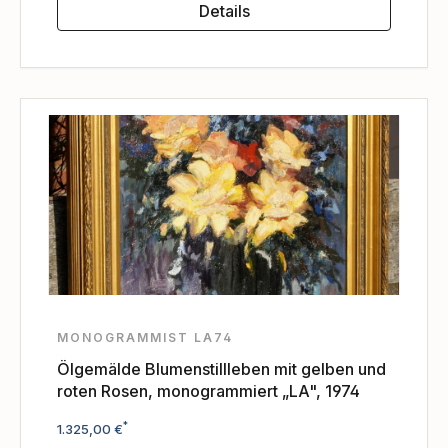
Details
MONOGRAMMIST LA74
Ölgemälde Blumenstillleben mit gelben und
roten Rosen, monogrammiert „LA", 1974
Regulärer Preis:
*
1.325,00 €