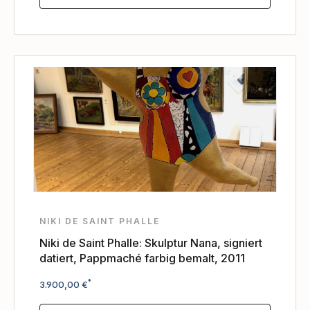
NIKI DE SAINT PHALLE
Niki de Saint Phalle: Skulptur Nana, signiert
datiert, Pappmaché farbig bemalt, 2011
Regulärer Preis:
*
3.900,00 €