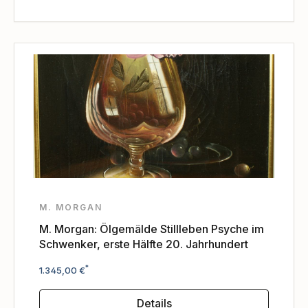
M. MORGAN
M. Morgan: Ölgemälde Stillleben Psyche im
Schwenker, erste Hälfte 20. Jahrhundert
Regulärer Preis:
*
1.345,00 €
Details