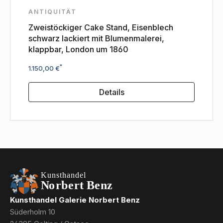
ANTIQUITÄT
Zweistöckiger Cake Stand, Eisenblech
schwarz lackiert mit Blumenmalerei,
klappbar, London um 1860
Regulärer Preis:
*
1.150,00 €
Details
Kunsthandel Galerie Norbert Benz
Süderholm 10