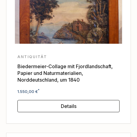
ANTIQUITÄT
Biedermeier-Collage mit Fjordlandschaft,
Papier und Naturmaterialien,
Norddeutschland, um 1840
Regulärer Preis:
*
1.550,00 €
Details