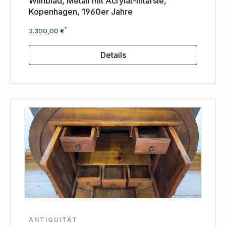
Wiinblad, Metall mit Acrylat-Intarsie,
Kopenhagen, 1960er Jahre
Regulärer Preis:
*
3.300,00 €
Details
ANTIQUITÄT