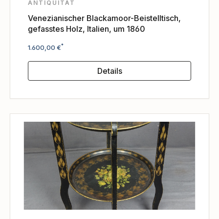
ANTIQUITÄT
Venezianischer Blackamoor-Beistelltisch,
gefasstes Holz, Italien, um 1860
Regulärer Preis:
*
1.600,00 €
Details