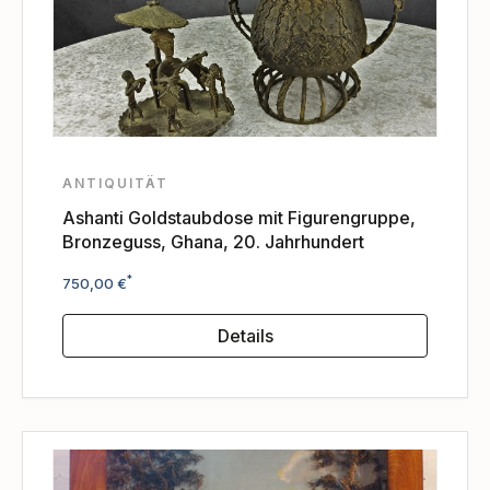
ANTIQUITÄT
Ashanti Goldstaubdose mit Figurengruppe,
Bronzeguss, Ghana, 20. Jahrhundert
Regulärer Preis:
*
750,00 €
Details