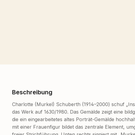
Beschreibung
Charlotte (Murkel) Schuberth (1914–2000) schuf „Inst
das Werk auf 1630/1980. Das Gemälde zeigt eine bil
die ein eingearbeitetes altes Porträt-Gemälde hochhal
mit einer Frauenfigur bildet das zentrale Element, u
freier Strichführung. Unten rechts signiert mit „Murke