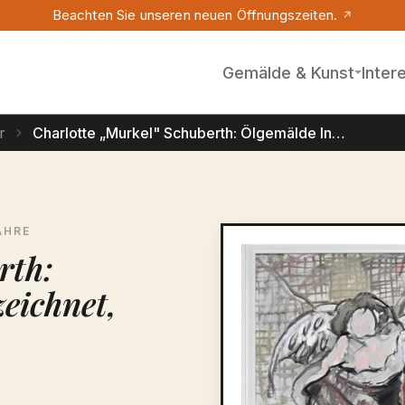
Beachten Sie unseren neuen Öffnungszeiten.
Gemälde & Kunst
Inter
r
Charlotte „Murkel" Schuberth: Ölgemälde Installation, bezeichnet, 1970er/1980er Jahre
AHRE
Bildergalerie übersprin
rth:
zeichnet,