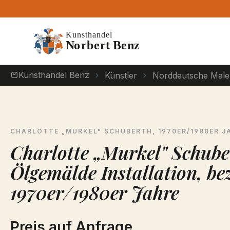
m Hauptinhalt springen
Zur Suche springen
Zur Hauptnavigation springen
Kunsthandel Benz
Künstler
Norddeutsche Male
CHARLOTTE „MURKEL" SCHUBERTH
, 1970ER/1980ER J
Charlotte „Murkel" Schube
Ölgemälde Installation, be
1970er/1980er Jahre
Preis auf Anfrage