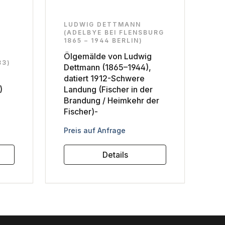
LUDWIG DETTMANN
(ADELBYE BEI FLENSBURG
1865 – 1944 BERLIN)
Ölgemälde von Ludwig
83)
Dettmann (1865–1944),
datiert 1912-Schwere
)
Landung (Fischer in der
Brandung / Heimkehr der
Fischer)-
Regulärer Preis:
Preis auf Anfrage
Details