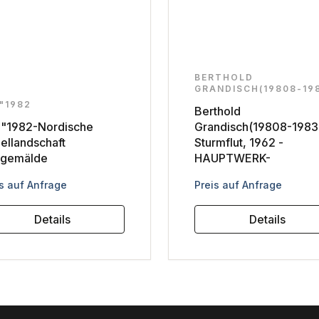
BERTHOLD
GRANDISCH(19808-19
"1982
Berthold
"1982-Nordische
Grandisch(19808-1983
ellandschaft
Sturmflut, 1962 -
gemälde
HAUPTWERK-
ulärer Preis:
Regulärer Preis:
s auf Anfrage
Preis auf Anfrage
Details
Details