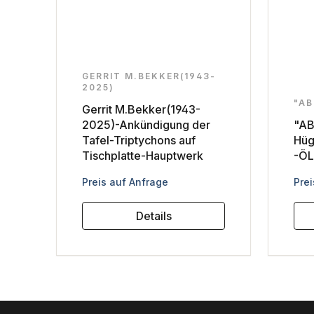
GERRIT M.BEKKER(1943-
2025)
"AB
Gerrit M.Bekker(1943-
2025)-Ankündigung der
"AB
Tafel-Triptychons auf
Hüg
Tischplatte-Hauptwerk
-ÖL
Regulärer Preis:
Reg
Preis auf Anfrage
Prei
Details