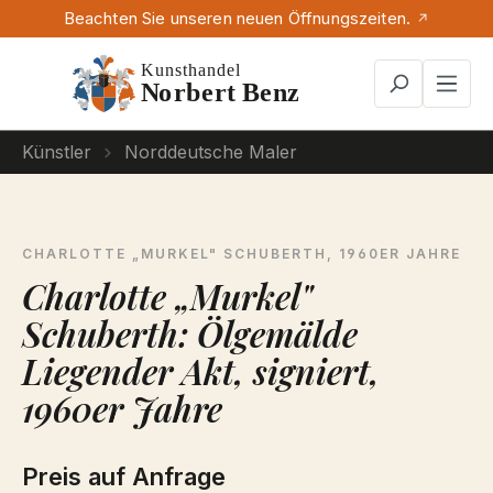
Beachten Sie unseren neuen Öffnungszeiten.
Zum Hauptinhalt springen
Künstler
Norddeutsche Maler
CHARLOTTE „MURKEL" SCHUBERTH
, 1960ER JAHRE
Charlotte „Murkel"
Schuberth: Ölgemälde
Liegender Akt, signiert,
1960er Jahre
Preis auf Anfrage