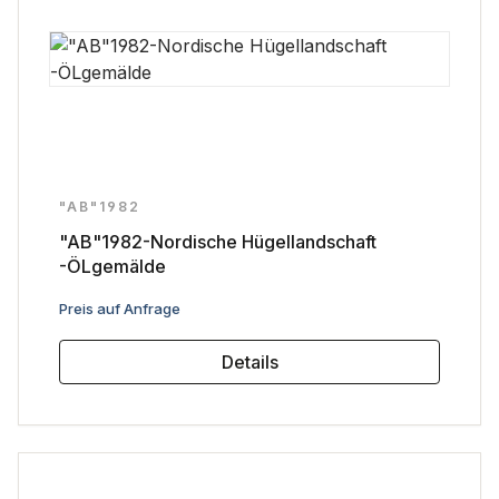
"AB"1982
"AB"1982-Nordische Hügellandschaft
-ÖLgemälde
Regulärer Preis:
Preis auf Anfrage
Details