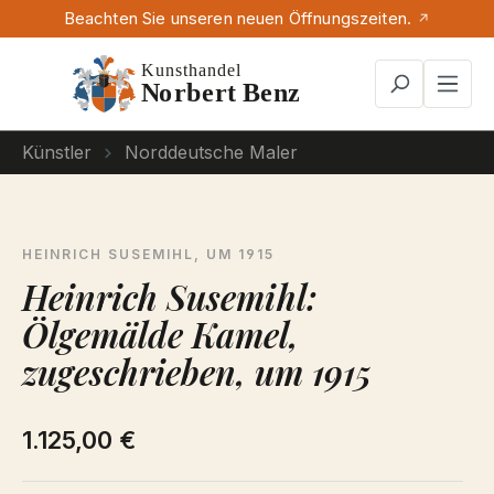
Beachten Sie unseren neuen Öffnungszeiten.
Zum Hauptinhalt springen
Künstler
Norddeutsche Maler
HEINRICH SUSEMIHL, UM 1915
Heinrich Susemihl:
Ölgemälde Kamel,
zugeschrieben, um 1915
1.125,00 €