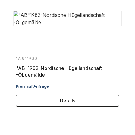
"AB"1982
"AB"1982-Nordische Hügellandschaft
-ÖLgemälde
Regulärer Preis:
Preis auf Anfrage
Details