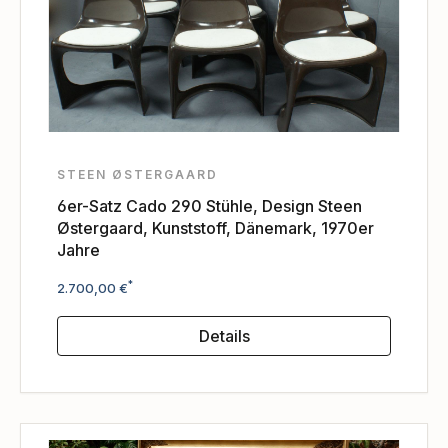
STEEN ØSTERGAARD
6er-Satz Cado 290 Stühle, Design Steen
Østergaard, Kunststoff, Dänemark, 1970er
Jahre
Regulärer Preis:
*
2.700,00 €
Details