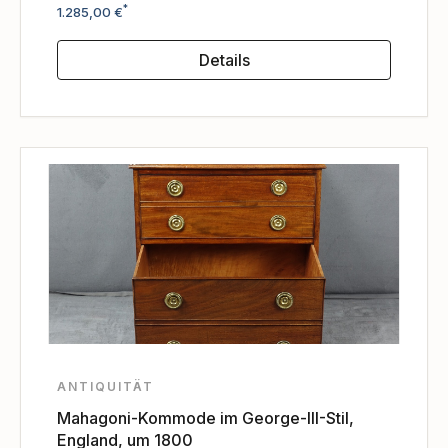
Regulärer Preis:
*
1.285,00 €
Details
ANTIQUITÄT
Mahagoni-Kommode im George-III-Stil,
England, um 1800