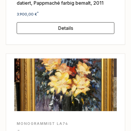
datiert, Pappmaché farbig bemalt, 2011
Regulärer Preis:
*
3.900,00 €
Details
MONOGRAMMIST LA74