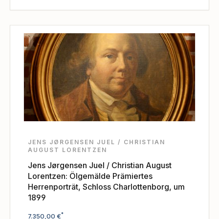
JENS JØRGENSEN JUEL / CHRISTIAN
AUGUST LORENTZEN
Jens Jørgensen Juel / Christian August
Lorentzen: Ölgemälde Prämiertes
Herrenporträt, Schloss Charlottenborg, um
1899
Regulärer Preis:
*
7.350,00 €