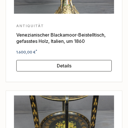
ANTIQUITÄT
Venezianischer Blackamoor-Beistelltisch,
gefasstes Holz, Italien, um 1860
Regulärer Preis:
*
1.600,00 €
Details