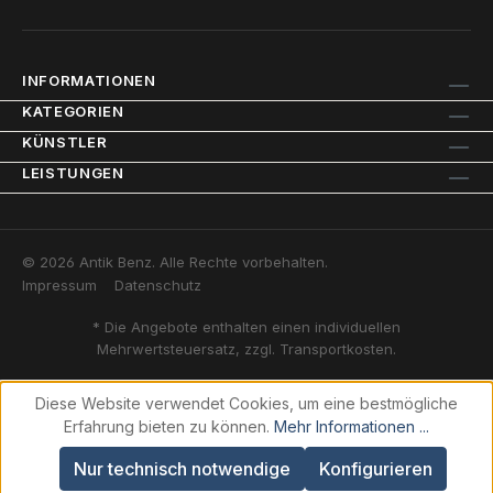
INFORMATIONEN
KATEGORIEN
KÜNSTLER
LEISTUNGEN
© 2026 Antik Benz. Alle Rechte vorbehalten.
Impressum
Datenschutz
* Die Angebote enthalten einen individuellen
Mehrwertsteuersatz, zzgl. Transportkosten.
Diese Website verwendet Cookies, um eine bestmögliche
Erfahrung bieten zu können.
Mehr Informationen ...
Nur technisch notwendige
Konfigurieren