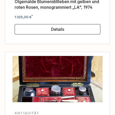
Ölgemälde Blumenstillleben mit gelben und
roten Rosen, monogrammiert „LA", 1974
Regulärer Preis:
*
1.325,00 €
Details
ANTIQUITÄT