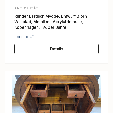
ANTIQUITÄT
Runder Esstisch Mygge, Entwurf Björn
Wiinblad, Metall mit Acrylat-Intarsie,
Kopenhagen, 1960er Jahre
Regulärer Preis:
*
3.300,00 €
Details