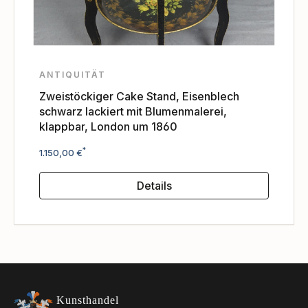
ANTIQUITÄT
Zweistöckiger Cake Stand, Eisenblech
schwarz lackiert mit Blumenmalerei,
klappbar, London um 1860
Regulärer Preis:
*
1.150,00 €
Details