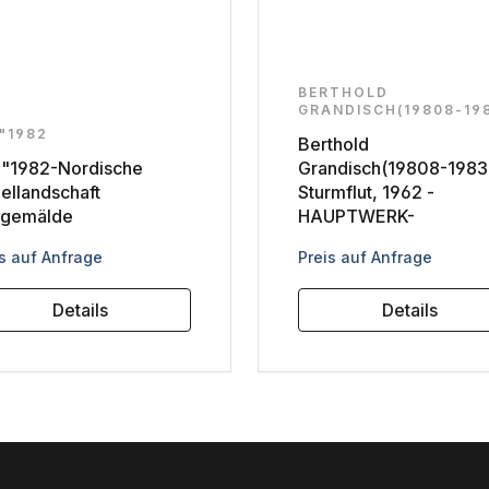
BERTHOLD
GRANDISCH(19808-19
"1982
Berthold
"1982-Nordische
Grandisch(19808-1983
ellandschaft
Sturmflut, 1962 -
gemälde
HAUPTWERK-
ulärer Preis:
Regulärer Preis:
s auf Anfrage
Preis auf Anfrage
Details
Details