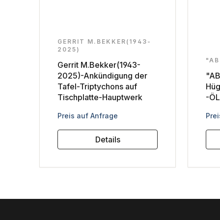
GERRIT M.BEKKER(1943-
2025)
"AB
Gerrit M.Bekker(1943-
2025)-Ankündigung der
"AB
Tafel-Triptychons auf
Hüg
Tischplatte-Hauptwerk
-ÖL
Regulärer Preis:
Reg
Preis auf Anfrage
Prei
Details