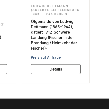
LUDWIG DETTMANN
(ADELBYE BEI FLENSBURG
1865 – 1944 BERLIN)
Ölgemälde von Ludwig
83)
Dettmann (1865–1944),
datiert 1912-Schwere
)
Landung (Fischer in der
Brandung / Heimkehr der
Fischer)-
Regulärer Preis:
Preis auf Anfrage
Details