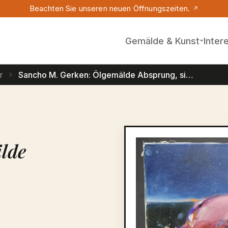
Beachten Sie unseren neuen Öffnungszeiten.
Gemälde & Kunst
Inter
r
Sancho M. Gerken: Ölgemälde Absprung, signiert
Bildergalerie übersprin
lde