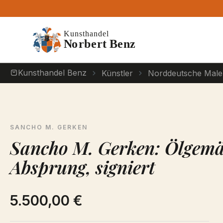
m Hauptinhalt springen
Zur Suche springen
Zur Hauptnavigation springen
Kunsthandel Benz
Künstler
Norddeutsche Male
SANCHO M. GERKEN
Sancho M. Gerken: Ölgemä
Absprung, signiert
5.500,00 €