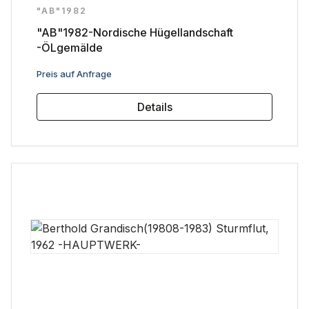
"AB"1982
"AB"1982-Nordische Hügellandschaft
-ÖLgemälde
Regulärer Preis:
Preis auf Anfrage
Details