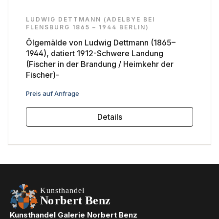
LUDWIG DETTMANN (ADELBYE BEI
FLENSBURG 1865 – 1944 BERLIN)
Ölgemälde von Ludwig Dettmann (1865–
1944), datiert 1912-Schwere Landung
(Fischer in der Brandung / Heimkehr der
Fischer)-
Regulärer Preis:
Preis auf Anfrage
Details
Kunsthandel Galerie Norbert Benz