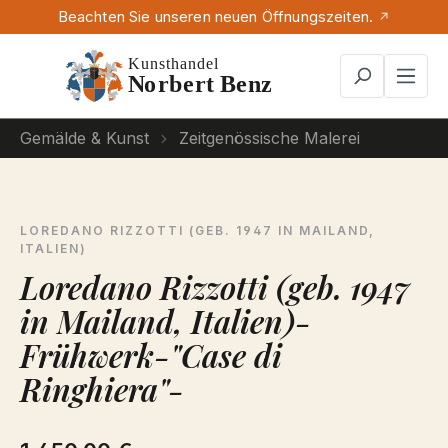
Beachten Sie unseren neuen Öffnungszeiten.
Zum Hauptinhalt springen
Gemälde & Kunst
Zeitgenössische Malerei
LOREDANO RIZZOTTI (GEB. 1947 IN MAILAND,
ITALIEN)
Loredano Rizzotti (geb. 1947
in Mailand, Italien)-
Frühwerk-"Case di
Ringhiera"-