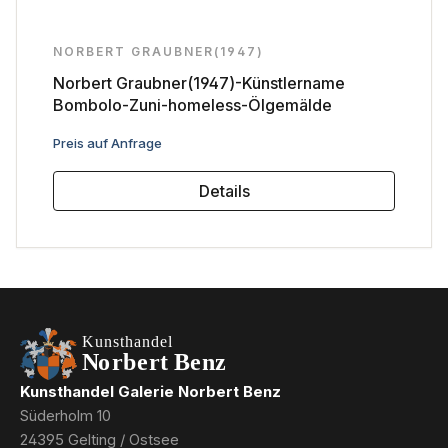
NORBERT GRAUBNER(1947)
Norbert Graubner(1947)-Künstlername
Bombolo-Zuni-homeless-Ölgemälde
Regulärer Preis:
Preis auf Anfrage
Details
Kunsthandel Galerie Norbert Benz
Süderholm 10
24395 Gelting / Ostsee