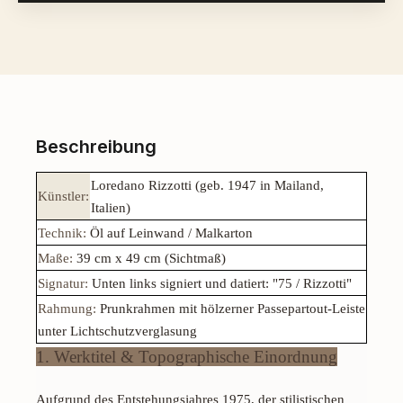
Beschreibung
Loredano Rizzotti (geb. 1947 in Mailand,
Künstler:
Italien)
Technik:
Öl auf Leinwand / Malkarton
Maße:
39 cm x 49 cm (Sichtmaß)
Signatur:
Unten links signiert und datiert: "75 / Rizzotti"
Rahmung:
Prunkrahmen mit hölzerner Passepartout-Leiste
unter Lichtschutzverglasung
1. Werktitel & Topographische Einordnung
Aufgrund des Entstehungsjahres 1975, der stilistischen