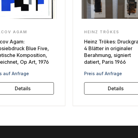
ACOV AGAM
HEINZ TRÖKES
cov Agam:
Heinz Trökes: Druckgra
bsiebdruck Blue Five,
4 Blätter in originaler
etische Komposition,
Berahmung, signiert
eichnet, Op Art, 1976
datiert, Paris 1966
ulärer Preis:
Regulärer Preis:
s auf Anfrage
Preis auf Anfrage
Details
Details