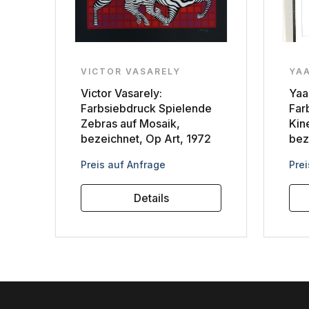
VICTOR VASARELY
YA
Victor Vasarely:
Yaa
Farbsiebdruck Spielende
Far
Zebras auf Mosaik,
Kin
bezeichnet, Op Art, 1972
bez
Regulärer Preis:
Reg
Preis auf Anfrage
Prei
Details