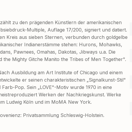
, zählt zu den prägenden Künstlern der amerikanischen
siebdruck-Multiple, Auflage 17/200, signiert und datiert.
nen Kreis aus sieben Sternen, verbunden durch goldgelbe
ikanischer Indianerstämme stehen: Hurons, Mohawks,
ans, Pawnees, Omahas, Dakotas, Jibways u.a. Die
led the Mighty Gitche Manito the Tribes of Men Together".
Nach Ausbildung am Art Institute of Chicago und einem
twickelte er seinen charakteristischen „Signalkunst-Stil"
 Farb-Pop. Sein „LOVE"-Motiv wurde 1970 in eine
eistreproduziert Werken der Nachkriegskunst. Werke
eum Ludwig Köln und im MoMA New York.
rovenienz: Privatsammlung Schleswig-Holstein.