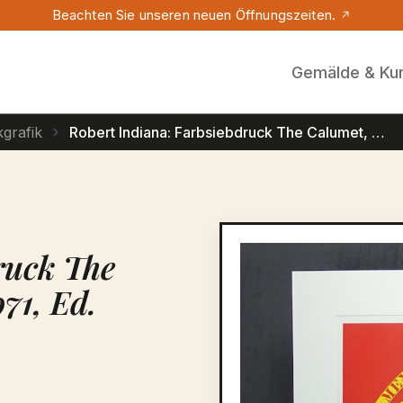
Beachten Sie unseren neuen Öffnungszeiten.
Gemälde & Ku
grafik
Robert Indiana: Farbsiebdruck The Calumet, signiert datiert 1971, Ed. 17/200
Bildergalerie übersprin
ruck The
971, Ed.