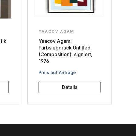
YAACOV AGAM
fik
Yaacov Agam:
Farbsiebdruck Untitled
(Composition), signiert,
1976
Regulärer Preis:
Preis auf Anfrage
Details