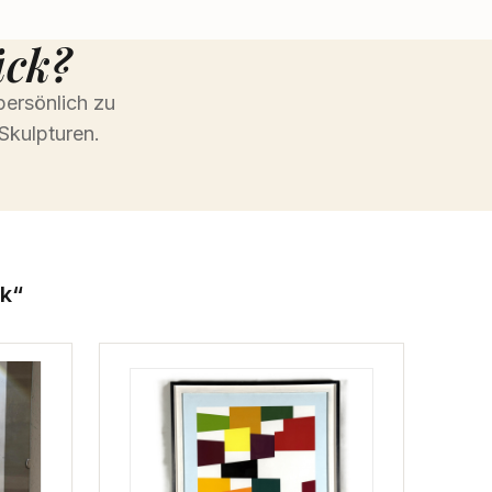
ück?
persönlich zu
Skulpturen.
k“