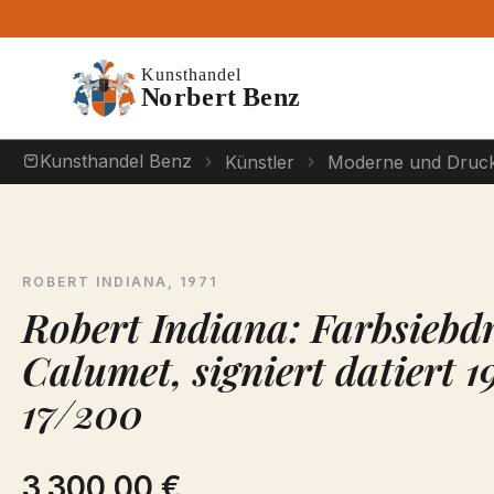
m Hauptinhalt springen
Zur Suche springen
Zur Hauptnavigation springen
Kunsthandel Benz
Künstler
Moderne und Druck
ROBERT INDIANA, 1971
Robert Indiana: Farbsiebd
Calumet, signiert datiert 1
17/200
3.300,00 €