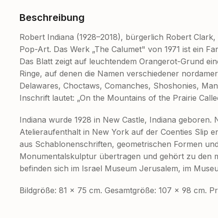
Beschreibung
Robert Indiana (1928–2018), bürgerlich Robert Clark
Pop-Art. Das Werk „The Calumet" von 1971 ist ein Farb
Das Blatt zeigt auf leuchtendem Orangerot-Grund ei
Ringe, auf denen die Namen verschiedener nordamer
Delawares, Choctaws, Comanches, Shoshonies, Mand
Inschrift lautet: „On the Mountains of the Prairie Cal
Indiana wurde 1928 in New Castle, Indiana geboren. 
Atelieraufenthalt in New York auf der Coenties Slip en
aus Schablonenschriften, geometrischen Formen und
Monumentalskulptur übertragen und gehört zu den m
befinden sich im Israel Museum Jerusalem, im Mus
Bildgröße: 81 × 75 cm. Gesamtgröße: 107 × 98 cm. P